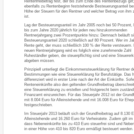
Rentenfreibetrag fest, der bis zum Ende des Rentenbezugs gilt;
ebenfalls zu Rentenbeginn feststehende Besteuerungsanteil be
Höhe der Steuern für den Rentner und welcher Betrag von ihm 
ist.
Lag der Besteuerungsanteil im Jahr 2005 noch bei 50 Prozent
bis zum Jahre 2020 jährlich für jeden neu hinzukommenden
Rentnerjahrgang zwei Prozentpunkte hinzu: Demnach beläuft si
Besteuerungsanteil 2020 schließlich auf 80 Prozent. Wer im Ja
Rente geht, der muss schließlich 100 % der Rente versteuern.
neuen Rentnerjahrgang wird es folglich eine zunehmende Zahl
Ruheständler geben, die steuerpflichtig sind und eine Steuererk
abgeben müssen.
Prinzipiell unterliegt die Einkommensteuerklärung für Rentner d
Bestimmungen wie eine Steuererklärung für Berufstätige. Das h
differenziert wird in erster Linie nach der Art der Einkünfte. Sofe
Renteneinkünfte also den geltenden Grundfreibetrag überschreit
eine Steuererklärung zu erstellen und fristgerecht beim zuständ
Finanzamt einzureichen. Für das Steuerjahr 2012 ist der Grundf
mit 8.004 Euro für Alleinstehende und mit 16.008 Euro für Ehe
festgeschrieben.
Im Steuerjahr 2013 beläuft sich der Grundfreibetrag auf 8.130 E
Alleinstehende und 16.260 Euro für Verheiratete. Zudem gilt im
dass Nebeneinkünfte bis zu 410 Euro steuerfrei sind und Nebe
in einer Höhe von 410 bis 820 Euro ermäßigt besteuert werden.