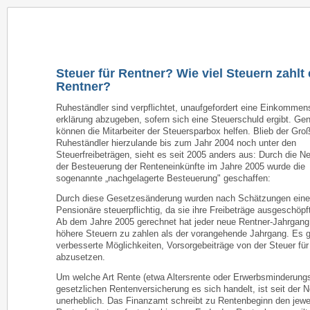
Startseite
Steuersparbox
Steuer Infos
Online 
Steuer für Rentner? Wie viel Steuern zahlt 
Rentner?
Ruheständler sind verpflichtet, unaufgefordert eine Einkommen
erklärung abzugeben, sofern sich eine Steuerschuld ergibt. Gen
können die Mitarbeiter der Steuersparbox helfen. Blieb der Großt
Ruheständler hierzulande bis zum Jahr 2004 noch unter den
Steuerfreibeträgen, sieht es seit 2005 anders aus: Durch die N
der Besteuerung der Renteneinkünfte im Jahre 2005 wurde die
sogenannte „nachgelagerte Besteuerung" geschaffen:
Durch diese Gesetzesänderung wurden nach Schätzungen eine 
Pensionäre steuerpflichtig, da sie ihre Freibeträge ausgeschöpf
Ab dem Jahre 2005 gerechnet hat jeder neue Rentner-Jahrgang
höhere Steuern zu zahlen als der vorangehende Jahrgang. Es g
verbesserte Möglichkeiten, Vorsorgebeiträge von der Steuer für
abzusetzen.
Um welche Art Rente (etwa Altersrente oder Erwerbsminderungs
gesetzlichen Rentenversicherung es sich handelt, ist seit der 
unerheblich. Das Finanzamt schreibt zu Rentenbeginn den jewe