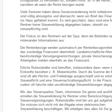
Ertragsanteil zu versteuern ist, sondern mind. 50 % der Rente, 
nachdem ab wann die Rente bezogen wurde.
Viele Senioren haben diese Gesetzesänderung nicht mitbeko
sind völlig ahnungslos und überrascht, wenn ein Brief des Fin
ins Haus geflattert kommt. Es wird geschätzt, dass rund eine Mi
Rentner keine Steuererklärung abgegeben haben, obwohl sie
steuerpflichtig sind.
Der Fiskus ist den Rentnern auf der Spur, denn die Behörden t
miteinander Informationen aus:
Die Rentenbezüge werden automatisch per Rentenbezugsmittei
das zuständige Finanzamt übermittelt. Landwirtschaftliche Alte
berufsständige Versorgungseinrichtungen, private Versicherung
Arbeitgeber melden ebenfalls an das Finanzamt.
Etliche Ruheständler sind betroffen, insbesondere dann, wenn s
Einkünfte beziehen z. B. Mieteinkünfte. Durch die Summe der 
sind oft alle Höchst- und Freibeträge ausgeschöpft und es ents
Steuerpflicht und eine Steuernachzahlungspflicht. In der Praxi
zudem oft falsche oder unvollständige Steuererklärungen abge
Wir, das Steuersparbox Team, informieren Sie gerne und ausfü
erstellen die Steuererklärung für Rentner unter Berücksichtigung
Steuervergünstigungen. Ruheständler sind bei uns gut aufgeho
Sie müssen sich nicht mit der Abgabe einer elektronischen
Steuererklärung beschäftigen. Wir erledigen dies alles für Sie 