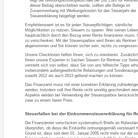
liegt die Werbungskostenpauschale bei 102 Euro für Rentner
dieser Betrag überschritten wurde, sollten alle Belege im
Zusammenhang mit Werbungskosten für das Steuerjahr der
Steuererklärung beigefügt werden.
Empfehlenswert ist es für jeden Steuerpflichtigen, sämtliche
Möglichkeiten zu nutzen, Steuern zu sparen. Wer seinen Leben
hauptsächlich durch den Bezug einer Rente finanzieren muss, h
zu verschenken. Mit der Steuersparbox wird Ihnen als Rentner v
abgenommen und Sie können sicher sein, nichts zu vergessen
Unsere Checklisten helfen Ihnen, sich zu orientieren. Zusätzlic
Ihnen unsere Experten in Sachen Steuern für Rentner zur Seite
versteht sich von selbst, dass Sie von uns hilfreiche Tipps erh
insbesondere außergewöhnliche Belastungen und Sonderausg
sowohl 2012 als auch 2013 geltend machen zu können.
Das Finanzamt muss mit einer korrekten Erklärung zufriedenges
werden, trotzdem soll Ihre Rente nicht unnötig geschmälert we
Aspekte werden bei Verwendung der Steuersparbox berücksicht
zwar zu einem fairen Preis.
Steuerfallen bei der Einkommensteuererklärung für R
Die Finanzämter verschicken systematisch Briefe an Ruhestän
überprüfen, ob diese die Einkünfte ordnungsgemäß versteuert 
Grund ist, dass seit dem 01. Januar 2005 nicht mehr nur der so