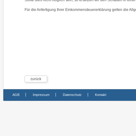
Sollte dies nicht möglich sein, so ersetzen wir den Schaden in ein
Für die Anfertigung Ihrer Einkommensteuererklärung gelten die Al
zurück
AGB
Impressum
Datenschutz
Kontakt