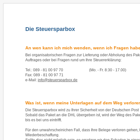
Startseite
Steuersparbox
Steuer Infos
Online 
Die Steuersparbox
An wen kann ich mich wenden, wenn ich Fragen hab
Bei organisatorischen Fragen zur Lieferung oder Abholung des Pake
Auftrages oder bei Fragen rund um Ihre Steuererklärung:
Tel.: 089 - 81 00 97 70
(Mo. - Fr. 8:30 - 17.00)
Fax: 089 - 81 00 97 71
e-Mail:
info@steuersparbox.de
Was ist, wenn meine Unterlagen auf dem Weg verlor
Die Steuersparbox wird zu Ihrer Sicherheit von der Deutschen Post
Sobald das Paket an die DHL übergeben ist, wird der Weg des Pake
bis es bei uns eintrifft.
Für den unwahrscheinichen Fall, dass Ihre Belege verloren gehen, h
Wiederbeschaffung.